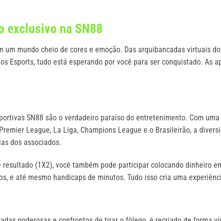
o exclusivo na SN88
 um mundo cheio de cores e emoção. Das arquibancadas virtuais do 
dos Esports, tudo está esperando por você para ser conquistado. As 
sportivas SN88 são o verdadeiro paraíso do entretenimento. Com uma 
 Premier League, La Liga, Champions League e o Brasileirão, a diver
ias dos associados.
e resultado (1X2), você também pode participar colocando dinheiro
os, e até mesmo handicaps de minutos. Tudo isso cria uma experiência
radas poderosas e confrontos de tirar o fôlego, é recriado de forma v