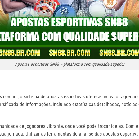
Apostas esportivas SN88 – plataforma com qualidade superior
s comum, o sistema de apostas esportivas oferece um valor agregado
rsificada de informações, incluindo estatísticas detalhadas, notícias
munidade de jogadores vibrante, onde você pode trocar ideias. Com 
ua jornada. Utilizar as ferramentas de análise das apostas esportiva