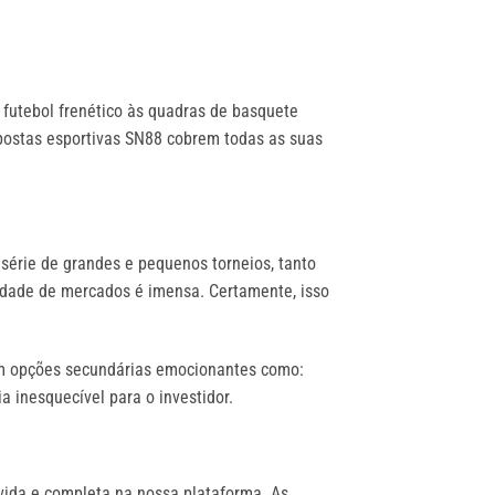
futebol frenético às quadras de basquete
apostas esportivas SN88 cobrem todas as suas
série de grandes e pequenos torneios, tanto
sidade de mercados é imensa. Certamente, isso
 em opções secundárias emocionantes como:
 inesquecível para o investidor.
ívida e completa na nossa plataforma. As