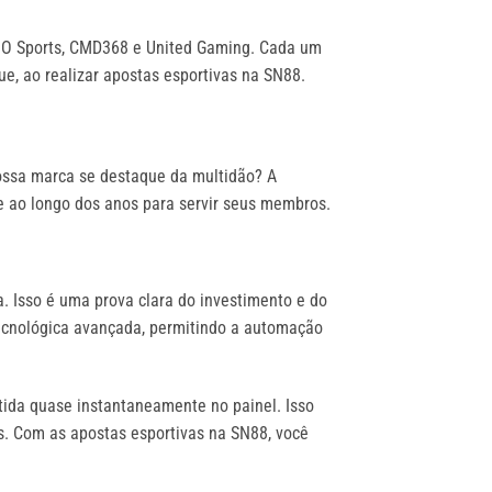
BO Sports, CMD368 e United Gaming. Cada um
ue, ao realizar apostas esportivas na SN88.
ossa marca se destaque da multidão? A
e ao longo dos anos para servir seus membros.
. Isso é uma prova clara do investimento e do
tecnológica avançada, permitindo a automação
tida quase instantaneamente no painel. Isso
as. Com as apostas esportivas na SN88, você