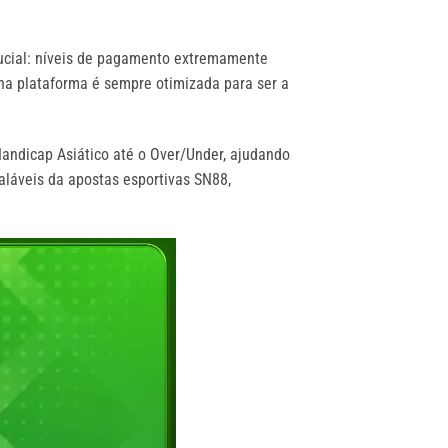
rucial: níveis de pagamento extremamente
 na plataforma é sempre otimizada para ser a
andicap Asiático até o Over/Under, ajudando
aláveis da apostas esportivas SN88,