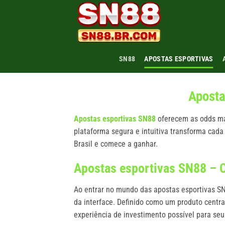
Skip
to
content
SN88
APOSTAS ESPORTIVAS
Aposta
Apostas esportivas SN88
oferecem as odds mai
plataforma segura e intuitiva transforma cad
Brasil e comece a ganhar.
Apostas esportivas SN88 – O
Ao entrar no mundo das apostas esportivas SN
da interface. Definido como um produto centr
experiência de investimento possível para seu