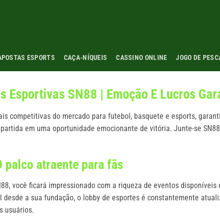
APOSTAS ESPORTS
CAÇA-NÍQUEIS
CASSINO ONLINE
JOGO DE PESC
s Esportivas SN88 | Emoção E Lucros Gar
s competitivas do mercado para futebol, basquete e esports, garanti
a partida em uma oportunidade emocionante de vitória. Junte-se SN
 palco atraente para fãs
88, você ficará impressionado com a riqueza de eventos disponíveis 
al desde a sua fundação, o lobby de esportes é constantemente atual
s usuários.