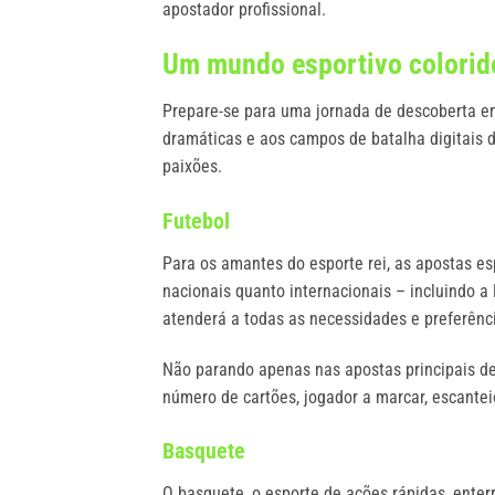
apostador profissional.
Um mundo esportivo colorid
Prepare-se para uma jornada de descoberta em
dramáticas e aos campos de batalha digitais 
paixões.
Futebol
Para os amantes do esporte rei, as apostas e
nacionais quanto internacionais – incluindo a
atenderá a todas as necessidades e preferênc
Não parando apenas nas apostas principais d
número de cartões, jogador a marcar, escantei
Basquete
O basquete, o esporte de ações rápidas, enter