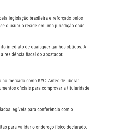
ela legislação brasileira e reforçado pelos
 se o usuário reside em uma jurisdição onde
ento imediato de quaisquer ganhos obtidos. A
a residência fiscal do apostador.
o no mercado como KYC. Antes de liberar
umentos oficiais para comprovar a titularidade
dados legíveis para conferência com o
as para validar o endereço físico declarado.