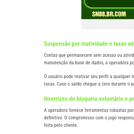
Suspensão por inatividade e taxas ad
Contas que permanecem sem acesso ou atividad
manutenção da base de dados, a operadora po
O usuário pode reativar seu perfil a qualque
taxas. Caso o saldo chegue a zero durante o p
Diretrizes de bloqueio voluntário e p
A operadora fornece ferramentas robustas par
definitivo. O compromisso com o jogo responsá
feita pelo cliente.