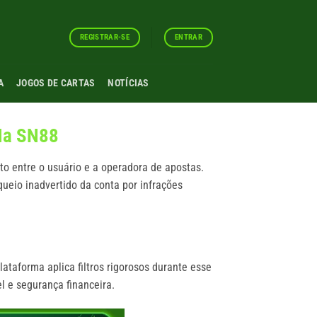
REGISTRAR-SE
ENTRAR
A
JOGOS DE CARTAS
NOTÍCIAS
 Na SN88
o entre o usuário e a operadora de apostas.
ueio inadvertido da conta por infrações
lataforma aplica filtros rigorosos durante esse
l e segurança financeira.