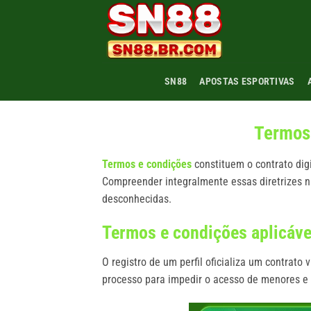
Skip
to
content
SN88
APOSTAS ESPORTIVAS
Termos 
Termos e condições
constituem o contrato dig
Compreender integralmente essas diretrizes na
desconhecidas.
Termos e condições aplicávei
O registro de um perfil oficializa um contrato
processo para impedir o acesso de menores e a