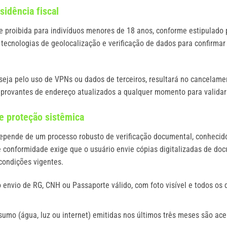
sidência fiscal
e proibida para indivíduos menores de 18 anos, conforme estipulado p
 tecnologias de geolocalização e verificação de dados para confirmar
, seja pelo uso de VPNs ou dados de terceiros, resultará no cancelam
omprovantes de endereço atualizados a qualquer momento para validar 
e proteção sistêmica
pende de um processo robusto de verificação documental, conhecid
 conformidade exige que o usuário envie cópias digitalizadas de doc
condições vigentes.
 envio de RG, CNH ou Passaporte válido, com foto visível e todos os 
mo (água, luz ou internet) emitidas nos últimos três meses são aceit