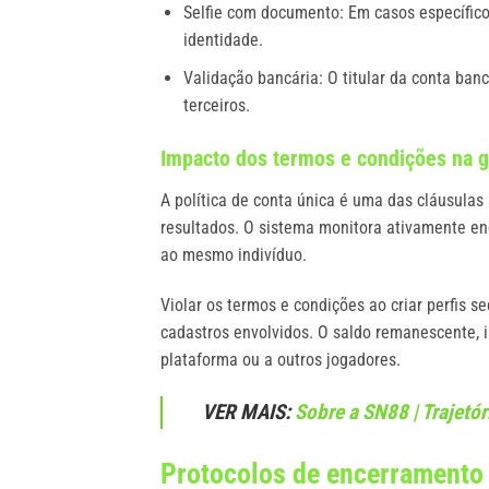
Selfie com documento: Em casos específico
identidade.
Validação bancária: O titular da conta ban
terceiros.
Impacto dos termos e condições na g
A política de conta única é uma das cláusula
resultados. O sistema monitora ativamente end
ao mesmo indivíduo.
Violar os termos e condições ao criar perfis 
cadastros envolvidos. O saldo remanescente, in
plataforma ou a outros jogadores.
VER MAIS:
Sobre a SN88 | Trajetó
Protocolos de encerramento