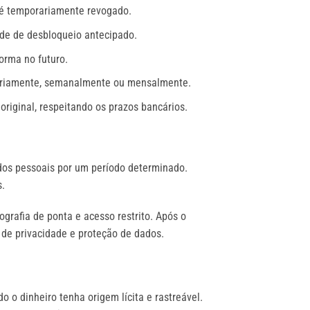
a é temporariamente revogado.
ade de desbloqueio antecipado.
forma no futuro.
diariamente, semanalmente ou mensalmente.
riginal, respeitando os prazos bancários.
dos pessoais por um período determinado.
s.
grafia de ponta e acesso restrito. Após o
de privacidade e proteção de dados.
 o dinheiro tenha origem lícita e rastreável.