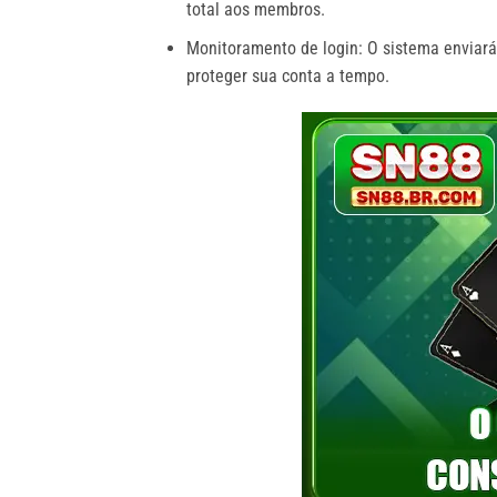
total aos membros.
Monitoramento de login: O sistema enviará 
proteger sua conta a tempo.