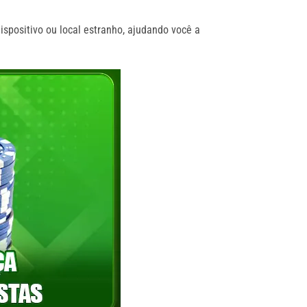
ispositivo ou local estranho, ajudando você a