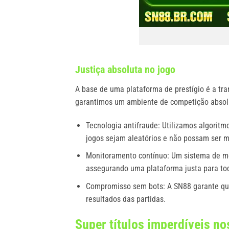
Justiça absoluta no jogo
A base de uma plataforma de prestígio é a tra
garantimos um ambiente de competição absol
Tecnologia antifraude: Utilizamos algoritm
jogos sejam aleatórios e não possam ser 
Monitoramento contínuo: Um sistema de mo
assegurando uma plataforma justa para to
Compromisso sem bots: A SN88 garante que
resultados das partidas.
Super títulos imperdíveis no