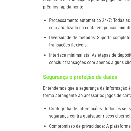
prêmios rapidamente.
Processamento automático 24/7: Todas as 
seja atualizado na conta em poucos minuto
Diversidade de métodos: Suporte completo p
transações flexíveis.
Interface minimalista: As etapas de depósi
concluir transações com apenas alguns cli
Segurança e proteção de dados
Entendemos que a segurança da informação é o
forma abrangente ao acessar os jogos de cart
Criptografia de informações: Todos os seu
segurança contra quaisquer riscos cibernét
Compromisso de privacidade: A plataforma 