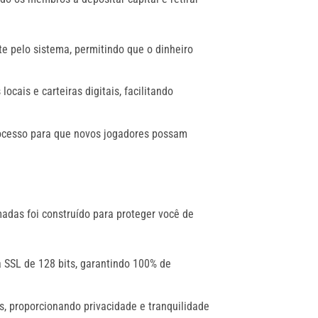
 pelo sistema, permitindo que o dinheiro
ais e carteiras digitais, facilitando
processo para que novos jogadores possam
adas foi construído para proteger você de
a SSL de 128 bits, garantindo 100% de
, proporcionando privacidade e tranquilidade