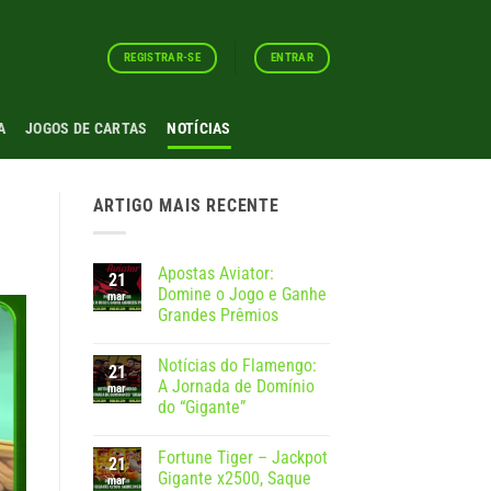
REGISTRAR-SE
ENTRAR
A
JOGOS DE CARTAS
NOTÍCIAS
ARTIGO MAIS RECENTE
Apostas Aviator:
21
Domine o Jogo e Ganhe
mar
Grandes Prêmios
Nenhum
comentário
Notícias do Flamengo:
em
21
Apostas
A Jornada de Domínio
mar
Aviator:
do “Gigante”
Domine
o
Nenhum
Jogo
comentário
e
Fortune Tiger – Jackpot
em
21
Ganhe
Notícias
Gigante x2500, Saque
Grandes
mar
do