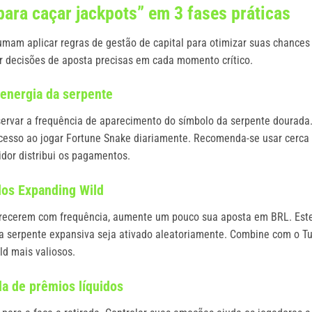
 para caçar jackpots” em 3 fases práticas
mam aplicar regras de gestão de capital para otimizar suas chances
ar decisões de aposta precisas em cada momento crítico.
energia da serpente
rvar a frequência de aparecimento do símbolo da serpente dourada
ucesso ao jogar Fortune Snake diariamente. Recomenda-se usar cerca
idor distribui os pagamentos.
los Expanding Wild
recerem com frequência, aumente um pouco sua aposta em BRL. Est
a serpente expansiva seja ativado aleatoriamente. Combine com o T
ld mais valiosos.
da de prêmios líquidos