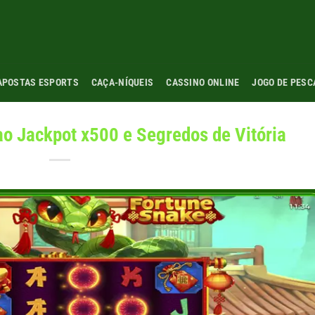
APOSTAS ESPORTS
CAÇA-NÍQUEIS
CASSINO ONLINE
JOGO DE PESC
ao Jackpot x500 e Segredos de Vitória