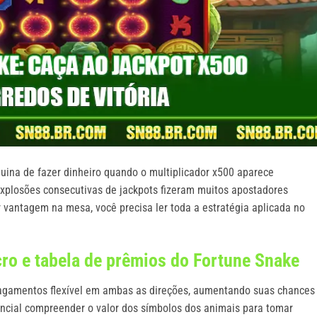
ina de fazer dinheiro quando o multiplicador x500 aparece
Explosões consecutivas de jackpots fizeram muitos apostadores
vantagem na mesa, você precisa ler toda a estratégia aplicada no
ro e tabela de prêmios do Fortune Snake
agamentos flexível em ambas as direções, aumentando suas chances
encial compreender o valor dos símbolos dos animais para tomar