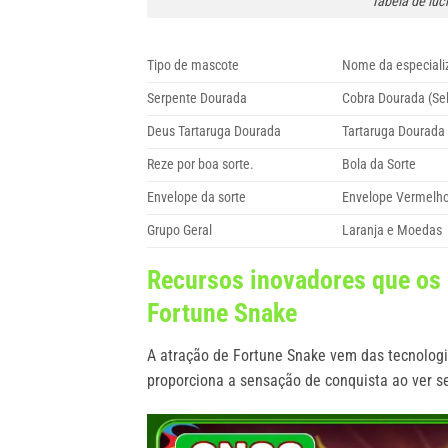
Tabela de luc
Tipo de mascote
Nome da especiali
Serpente Dourada
Cobra Dourada (Se
Deus Tartaruga Dourada
Tartaruga Dourada
Reze por boa sorte.
Bola da Sorte
Envelope da sorte
Envelope Vermelh
Grupo Geral
Laranja e Moedas
Recursos inovadores que os
Fortune Snake
A atração de Fortune Snake vem das tecnologi
proporciona a sensação de conquista ao ver s