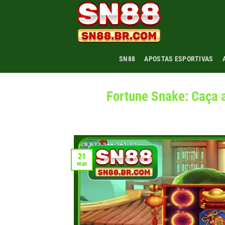
Skip
to
content
SN88
APOSTAS ESPORTIVAS
Fortune Snake: Caça 
21
mar