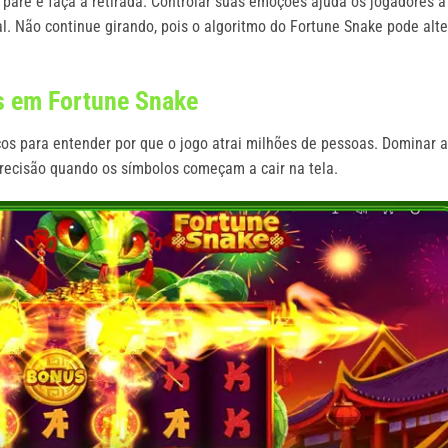
 pare e faça a retirada. Controlar suas emoções ajuda os jogadores a
al. Não continue girando, pois o algoritmo do Fortune Snake pode alte
s em Fortune Snake
os para entender por que o jogo atrai milhões de pessoas. Dominar a
recisão quando os símbolos começam a cair na tela.