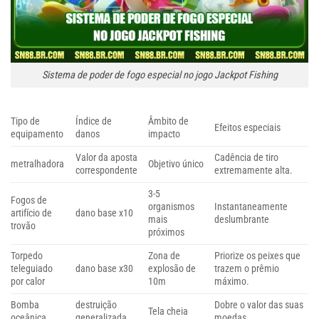
Sistema de poder de fogo especial no jogo Jackpot Fishing
Tipo de
Índice de
Âmbito de
Efeitos especiais
equipamento
danos
impacto
Valor da aposta
Cadência de tiro
metralhadora
Objetivo único
correspondente
extremamente alta.
3-5
Fogos de
organismos
Instantaneamente
artifício de
dano base x10
mais
deslumbrante
trovão
próximos
Torpedo
Zona de
Priorize os peixes que
teleguiado
dano base x30
explosão de
trazem o prêmio
por calor
10m
máximo.
Bomba
destruição
Dobre o valor das suas
Tela cheia
oceânica
generalizada
moedas.