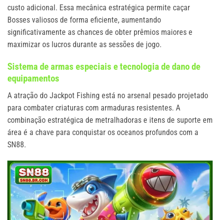
custo adicional. Essa mecânica estratégica permite caçar
Bosses valiosos de forma eficiente, aumentando
significativamente as chances de obter prêmios maiores e
maximizar os lucros durante as sessões de jogo.
Sistema de armas especiais e tecnologia de dano de
equipamentos
A atração do Jackpot Fishing está no arsenal pesado projetado
para combater criaturas com armaduras resistentes. A
combinação estratégica de metralhadoras e itens de suporte em
área é a chave para conquistar os oceanos profundos com a
SN88.