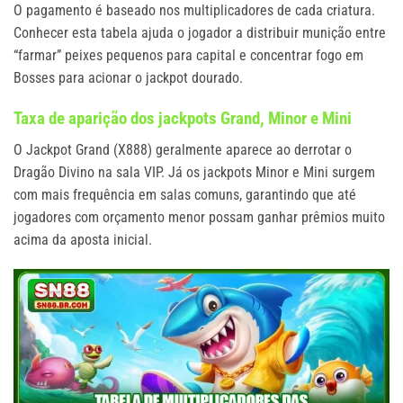
O pagamento é baseado nos multiplicadores de cada criatura.
Conhecer esta tabela ajuda o jogador a distribuir munição entre
“farmar” peixes pequenos para capital e concentrar fogo em
Bosses para acionar o jackpot dourado.
Taxa de aparição dos jackpots Grand, Minor e Mini
O Jackpot Grand (X888) geralmente aparece ao derrotar o
Dragão Divino na sala VIP. Já os jackpots Minor e Mini surgem
com mais frequência em salas comuns, garantindo que até
jogadores com orçamento menor possam ganhar prêmios muito
acima da aposta inicial.