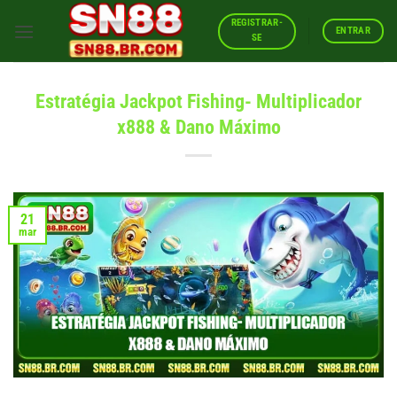
Skip
REGISTRAR-
to
ENTRAR
SE
content
Estratégia Jackpot Fishing- Multiplicador
x888 & Dano Máximo
21
mar