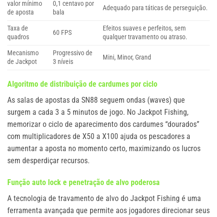
valor mínimo
0,1 centavo por
Adequado para táticas de perseguição.
de aposta
bala
Taxa de
Efeitos suaves e perfeitos, sem
60 FPS
quadros
qualquer travamento ou atraso.
Mecanismo
Progressivo de
Mini, Minor, Grand
de Jackpot
3 níveis
Algoritmo de distribuição de cardumes por ciclo
As salas de apostas da SN88 seguem ondas (waves) que
surgem a cada 3 a 5 minutos de jogo. No Jackpot Fishing,
memorizar o ciclo de aparecimento dos cardumes “dourados”
com multiplicadores de X50 a X100 ajuda os pescadores a
aumentar a aposta no momento certo, maximizando os lucros
sem desperdiçar recursos.
Função auto lock e penetração de alvo poderosa
A tecnologia de travamento de alvo do Jackpot Fishing é uma
ferramenta avançada que permite aos jogadores direcionar seus