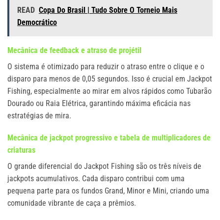
READ
Copa Do Brasil | Tudo Sobre O Torneio Mais
Democrático
Mecânica de feedback e atraso de projétil
O sistema é otimizado para reduzir o atraso entre o clique e o
disparo para menos de 0,05 segundos. Isso é crucial em Jackpot
Fishing, especialmente ao mirar em alvos rápidos como Tubarão
Dourado ou Raia Elétrica, garantindo máxima eficácia nas
estratégias de mira.
Mecânica de jackpot progressivo e tabela de multiplicadores de
criaturas
O grande diferencial do Jackpot Fishing são os três níveis de
jackpots acumulativos. Cada disparo contribui com uma
pequena parte para os fundos Grand, Minor e Mini, criando uma
comunidade vibrante de caça a prêmios.