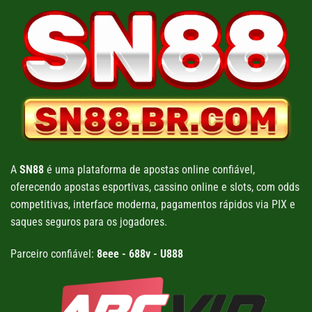
e
Segredos
de
Vitória
A
SN88
é uma plataforma de apostas online confiável,
oferecendo apostas esportivas, cassino online e slots, com odds
competitivas, interface moderna, pagamentos rápidos via PIX e
saques seguros para os jogadores.
Parceiro confiável:
8eee
-
688v
-
U888